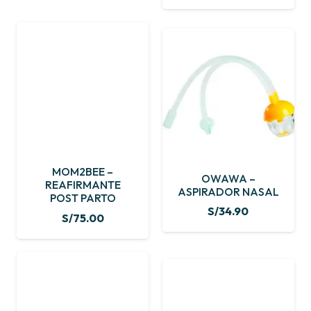
MOM2BEE –
OWAWA –
REAFIRMANTE
ASPIRADOR NASAL
POST PARTO
S/
34.90
S/
75.00