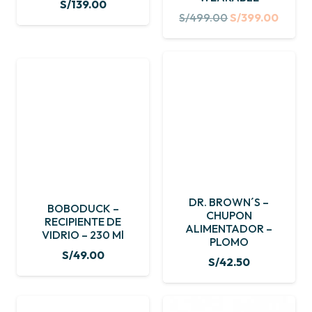
S/
139.00
Original
Curre
S/
499.00
S/
399.00
price
price
was:
is:
S/499.00.
S/399
DR. BROWN´S –
BOBODUCK –
CHUPON
RECIPIENTE DE
ALIMENTADOR –
VIDRIO – 230 Ml
PLOMO
S/
49.00
S/
42.50