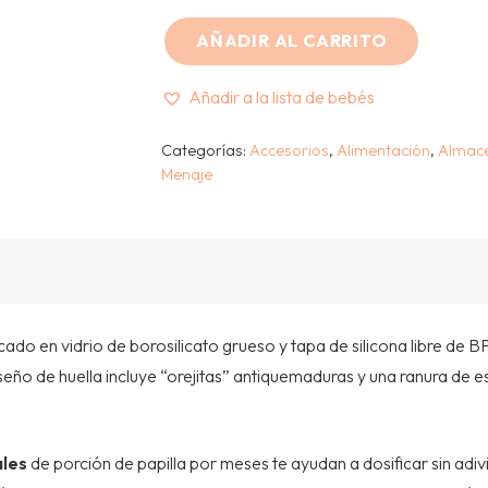
AÑADIR AL CARRITO
BOBODUCK
-
Añadir a la lista de bebés
RECIPIENTE
DE
Categorías:
Accesorios
,
Alimentación
,
Almac
Menaje
VIDRIO
-
230
ml
cantidad
cado en vidrio de borosilicato grueso y tapa de silicona libre de
eño de huella incluye “orejitas” antiquemaduras y una ranura de es
ales
de porción de papilla por meses te ayudan a dosificar sin adiv