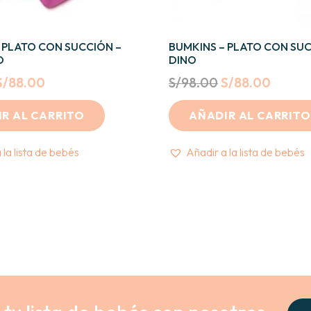
 PLATO CON SUCCIÓN –
BUMKINS – PLATO CON SUC
O
DINO
Original
Current
Original
Curren
S/
88.00
S/
98.00
S/
88.00
price
price
price
price
R AL CARRITO
AÑADIR AL CARRITO
was:
is:
was:
is:
S/98.00.
S/88.00.
S/98.00.
S/88.0
 la lista de bebés
Añadir a la lista de bebés