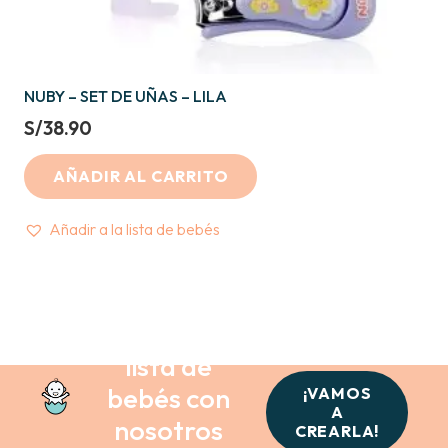
NUBY – SET DE UÑAS – LILA
S/
38.90
AÑADIR AL CARRITO
Añadir a la lista de bebés
Crea tu
lista de
bebés con
¡VAMOS
A
nosotros
CREARLA!