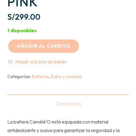
PINK
S/
299.00
1 disponibles
AÑADIR AL CARRITO
BÉABA
–
Añadir a la lista de bebés
BAÑERA
CAMELEO
Categorías:
Bañeras
,
Baño y cuidado
–
OLD
PINK
Descripción
cantidad
La bañera Camélé’O está equipada con material
antideslizante y suave para garantizar la seguridad y la