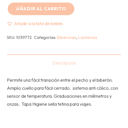
AÑADIR AL CARRITO
TOMMEE
TIPPEE
Añadir a la lista de bebés
-
BIBERON
SKU:
1039772
Categorías:
Biberones
,
Lactancia
ADVANCED
9
OZ
Descripción
cantidad
Permite una fácil transición entre el pecho y el biberón.
Amplio cuello para fácil cerrado. sistema anti cólico, con
sensor de temperatura. Graduaciones en milímetros y
onzas. Tapa Higiene sella tetina para viajes.