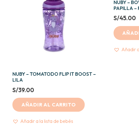
NUBY – B
PAPILLA 
S/
45.00
AÑADI
Añadir a
NUBY – TOMATODO FLIP IT BOOST –
LILA
S/
39.00
AÑADIR AL CARRITO
Añadir a la lista de bebés