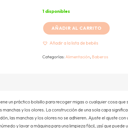
1 disponibles
AÑADIR AL CARRITO
BUMKINS
–
Añadir a la lista de bebés
BABERO
MANDIL
Categorías:
Alimentación
,
Baberos
MANGA
LARGA
–
UNICORNIO
cantidad
ene un práctico bolsillo para recoger migas o cualquier cosa que
a las manchas y los olores. La construcción de una sola capa signi
n, las manchas y los olores no se adhieren. Ajuste el ajuste con un
medo y lavar a máquina para una limpieza fácil, ¡así que puede us