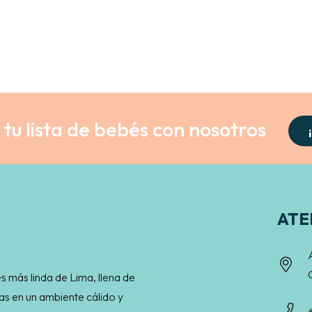
tu lista de bebés con nosotros
ATE
s más linda de Lima, llena de
as en un ambiente cálido y