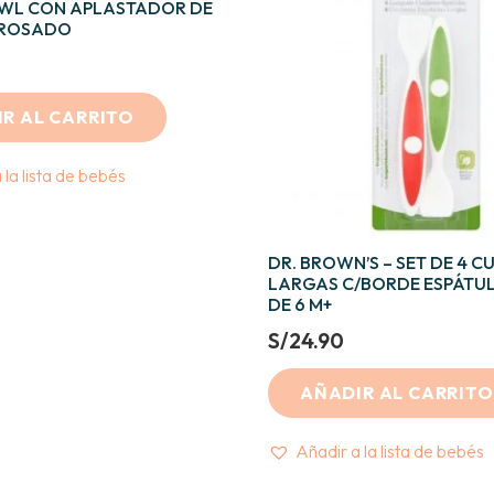
OWL CON APLASTADOR DE
– ROSADO
R AL CARRITO
 la lista de bebés
DR. BROWN’S – SET DE 4 
LARGAS C/BORDE ESPÁTUL
DE 6 M+
S/
24.90
AÑADIR AL CARRITO
Añadir a la lista de bebés