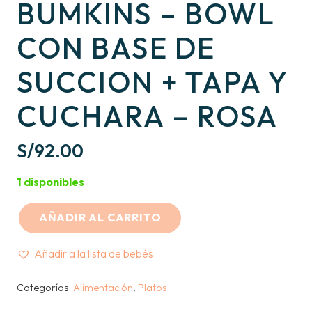
BUMKINS – BOWL
CON BASE DE
SUCCION + TAPA Y
CUCHARA – ROSA
S/
92.00
1 disponibles
AÑADIR AL CARRITO
BUMKINS
-
Añadir a la lista de bebés
BOWL
CON
Categorías:
Alimentación
,
Platos
BASE