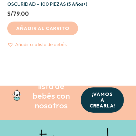
OSCURIDAD – 100 PIEZAS (5 Años+)
S/
79.00
AÑADIR AL CARRITO
Añadir a la lista de bebés
Crea tu
lista de
bebés con
¡VAMOS
A
nosotros
CREARLA!