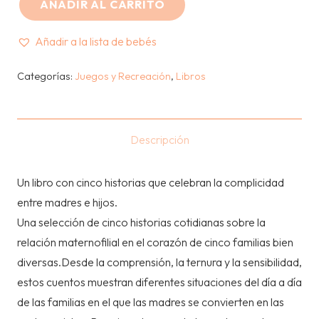
AÑADIR AL CARRITO
CUENTOS
PARA
Añadir a la lista de bebés
LEER
CON
Categorías:
Juegos y Recreación
,
Libros
MAMÁ
-
GRUPO
Descripción
PLANETA
cantidad
Un libro con cinco historias que celebran la complicidad
entre madres e hijos.
Una selección de cinco historias cotidianas sobre la
relación maternofilial en el corazón de cinco familias bien
diversas.Desde la comprensión, la ternura y la sensibilidad,
estos cuentos muestran diferentes situaciones del día a día
de las familias en el que las madres se convierten en las