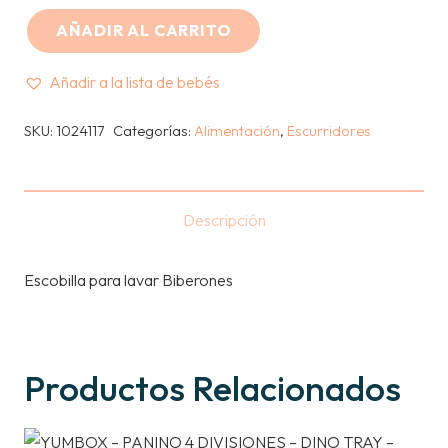
AÑADIR AL CARRITO
TOMMEE
TIPPEE
Añadir a la lista de bebés
-
ESCOBILLA
SKU:
1024117
Categorías:
Alimentación
,
Escurridores
PARA
BIBERONES
BLUE
Descripción
cantidad
Escobilla para lavar Biberones
Productos Relacionados