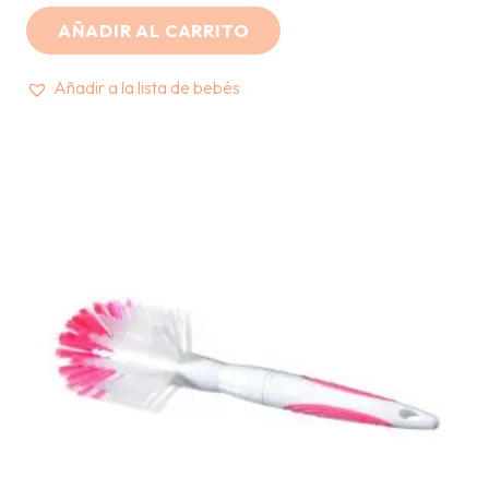
price
price
AÑADIR AL CARRITO
was:
is:
S/98.00.
S/88.00.
Añadir a la lista de bebés