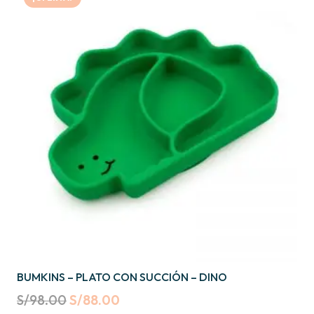
BUMKINS – PLATO CON SUCCIÓN – DINO
Original
Current
S/
98.00
S/
88.00