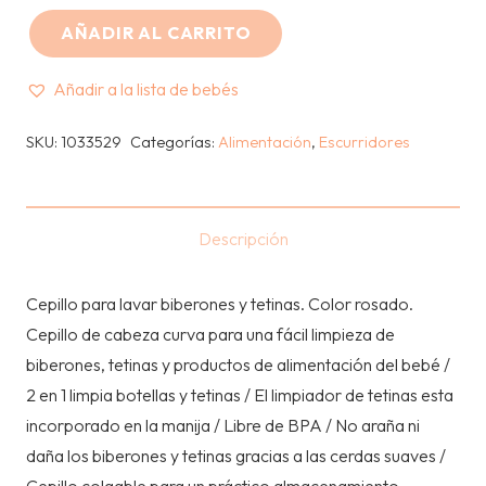
AÑADIR AL CARRITO
TOMMEE
TIPPEE
Añadir a la lista de bebés
-
ESCOBILLA
SKU:
1033529
Categorías:
Alimentación
,
Escurridores
PARA
BIBERONES
PINK
Descripción
cantidad
Cepillo para lavar biberones y tetinas. Color rosado.
Cepillo de cabeza curva para una fácil limpieza de
biberones, tetinas y productos de alimentación del bebé /
2 en 1 limpia botellas y tetinas / El limpiador de tetinas esta
incorporado en la manija / Libre de BPA / No araña ni
daña los biberones y tetinas gracias a las cerdas suaves /