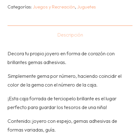
FORMA
Categorías:
Juegos y Recreación
,
Juguetes
DE
CORAZON
(6
Descripción
años+)
cantidad
Decora tu propio joyero en forma de corazón con
brillantes gemas adhesivas.
Simplemente gema por número, haciendo coincidir el
color de la gema con el número de la caja.
¡Esta caja forrada de terciopelo brillante es el lugar
perfecto para guardar los tesoros de una niña!
Contenido: joyero con espejo, gemas adhesivas de
formas variadas, guía.