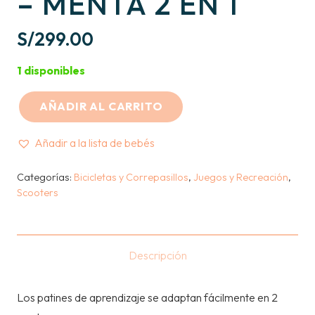
– MENTA 2 EN 1
S/
299.00
1 disponibles
AÑADIR AL CARRITO
GLOBBER
-
Añadir a la lista de bebés
LEARNING
SKATE
Categorías:
Bicicletas y Correpasillos
,
Juegos y Recreación
,
Scooters
-
MENTA
2
EN
Descripción
1
cantidad
Los patines de aprendizaje se adaptan fácilmente en 2