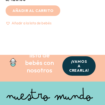
AÑADIR AL CARRITO
Añadir a la lista de bebés
Crea tu
lista de
bebés con
¡VAMOS
A
nosotros
CREARLA!