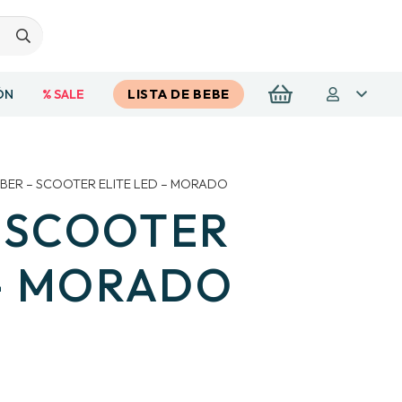
ÓN
% SALE
LISTA DE BEBE
BER – SCOOTER ELITE LED – MORADO
 SCOOTER
 – MORADO