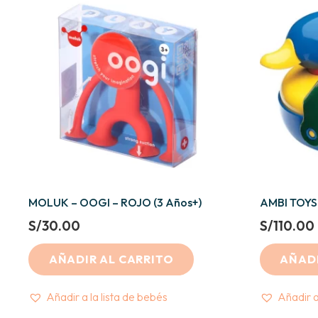
MOLUK – OOGI – ROJO (3 Años+)
AMBI TOYS 
S/
30.00
S/
110.00
AÑADIR AL CARRITO
AÑADI
Añadir a la lista de bebés
Añadir a