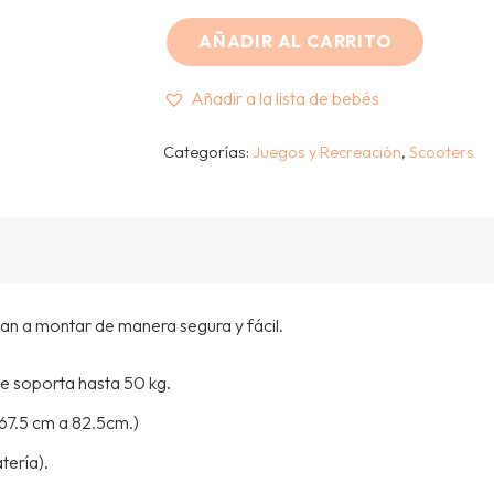
AÑADIR AL CARRITO
GLOBBER
–
Añadir a la lista de bebés
SCOOTER
ELITE
Categorías:
Juegos y Recreación
,
Scooters
LED
–
MORADO
cantidad
an a montar de manera segura y fácil.
ue soporta hasta 50 kg.
(67.5 cm a 82.5cm.)
tería).