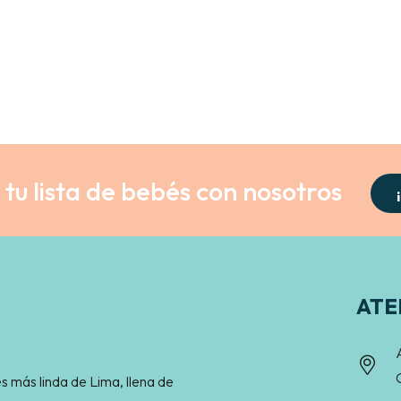
tu lista de bebés con nosotros
ATE
s más linda de Lima, llena de