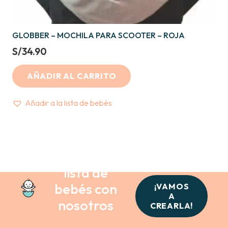
GLOBBER – MOCHILA PARA SCOOTER – ROJA
S/
34.90
AÑADIR AL CARRITO
Añadir a la lista de bebés
Crea tu
lista de
bebés con
¡VAMOS
A
nosotros
CREARLA!