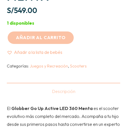
S/
549.00
1 disponibles
AÑADIR AL CARRITO
GLOBBER
-
Añadir a la lista de bebés
Scooter
Evolutivo
Categorías:
Juegos y Recreación
,
Scooters
5
en
1
Descripción
LED
y
El
Globber Go Up Active LED 360 Menta
es el scooter
Giro
evolutivo más completo del mercado. Acompaña a tu hijo
360
desde sus primeros pasos hasta convertirse en un experto