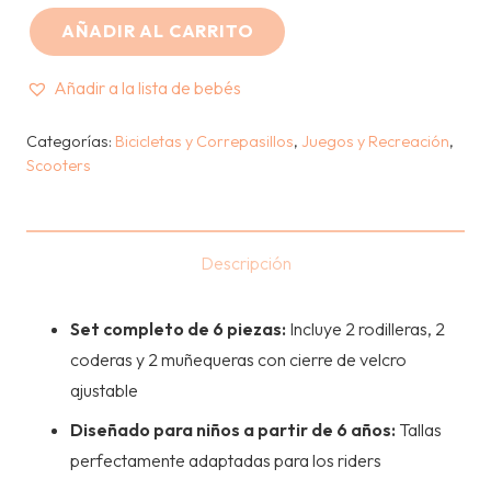
AÑADIR AL CARRITO
GLOBBER
-
Añadir a la lista de bebés
SET
DE
Categorías:
Bicicletas y Correpasillos
,
Juegos y Recreación
,
Scooters
PROTECCION
6
A
10
Descripción
AÑOS
-
Set completo de 6 piezas:
Incluye 2 rodilleras, 2
MENTA
coderas y 2 muñequeras con cierre de velcro
cantidad
ajustable
Diseñado para niños a partir de 6 años:
Tallas
perfectamente adaptadas para los riders