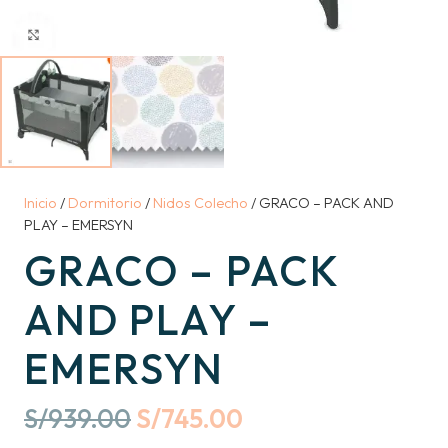
Inicio
/
Dormitorio
/
Nidos Colecho
/ GRACO – PACK AND
PLAY – EMERSYN
GRACO – PACK
AND PLAY –
EMERSYN
Original
Current
S/
939.00
S/
745.00
price
price