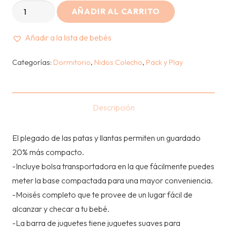
GRACO
was:
is:
AÑADIR AL CARRITO
-
S/939.00.
S/745.00.
PACK
Añadir a la lista de bebés
AND
Categorías:
Dormitorio
,
Nidos Colecho
,
Pack y Play
PLAY
-
EMERSYN
cantidad
Descripción
El plegado de las patas y llantas permiten un guardado
20% más compacto.
-Incluye bolsa transportadora en la que fácilmente puedes
meter la base compactada para una mayor conveniencia.
-Moisés completo que te provee de un lugar fácil de
alcanzar y checar a tu bebé.
-La barra de juguetes tiene juguetes suaves para