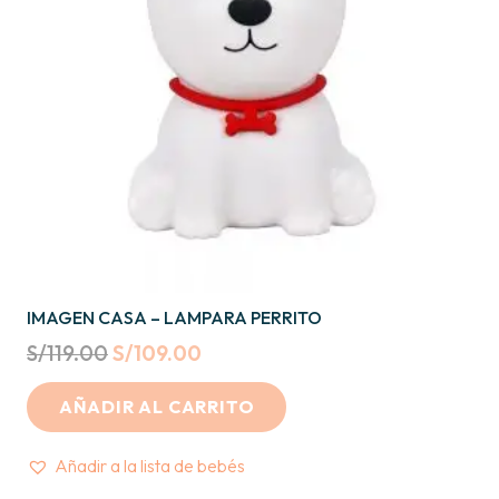
IMAGEN CASA – LAMPARA PERRITO
Original
Current
S/
119.00
S/
109.00
price
price
AÑADIR AL CARRITO
was:
is:
S/119.00.
S/109.00.
Añadir a la lista de bebés