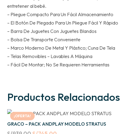
entretener al bebé.
– Pliegue Compacto Para Un Fácil Almacenamiento
– El Botón De Plegado Para Un Pliegue Fácil Y Rápido
– Barra De Juguetes Con Juguetes Blandos
– Bolsa De Transporte Conveniente
– Marco Moderno De Metal Y Plástico; Cuna De Tela
– Telas Removibles – Lavables A Máquina
– Fácil De Montar; No Se Requieren Herramientas
Productos Relacionados
¡OFERTA!
GRACO – PACK ANDPLAY MODELO STRATUS
Original
Current
S/
939.00
S/
745.00