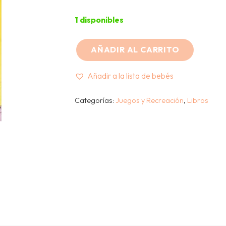
1 disponibles
AÑADIR AL CARRITO
HIPATIA
LIBROS
Añadir a la lista de bebés
-
LA
Categorías:
Juegos y Recreación
,
Libros
PEQUEÑA
EINSTEIN
Y
EL
HUEVO
MISTERIOSO
cantidad