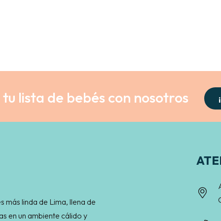
tu lista de bebés con nosotros
ATE
s más linda de Lima, llena de
as en un ambiente cálido y