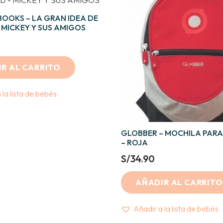
OOKS – LA GRAN IDEA DE
MICKEY Y SUS AMIGOS
R AL CARRITO
 la lista de bebés
GLOBBER – MOCHILA PAR
– ROJA
S/
34.90
AÑADIR AL CARRITO
Añadir a la lista de bebés