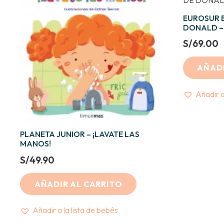
EUROSUR B
DONALD – 
S/
69.00
AÑADI
Añadir a
PLANETA JUNIOR – ¡LAVATE LAS
MANOS!
S/
49.90
AÑADIR AL CARRITO
Añadir a la lista de bebés