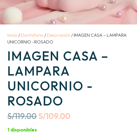
Inicio
/
Dormitorio
/
Decoración
/ IMAGEN CASA – LAMPARA
UNICORNIO -ROSADO
IMAGEN CASA –
LAMPARA
UNICORNIO -
ROSADO
Original
Current
S/
119.00
S/
109.00
price
price
1 disponibles
was:
is: