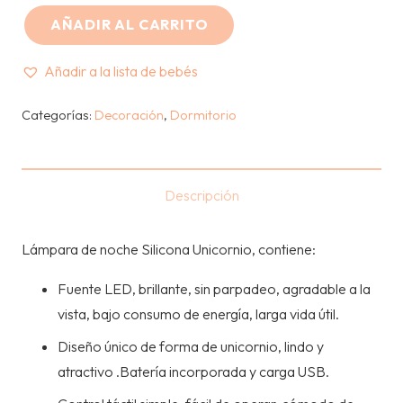
S/119.00.
S/109.00.
AÑADIR AL CARRITO
IMAGEN
CASA
Añadir a la lista de bebés
-
LAMPARA
Categorías:
Decoración
,
Dormitorio
UNICORNIO
-
ROSADO
Descripción
cantidad
Lámpara de noche Silicona Unicornio, contiene:
Fuente LED, brillante, sin parpadeo, agradable a la
vista, bajo consumo de energía, larga vida útil.
Diseño único de forma de unicornio, lindo y
atractivo .Batería incorporada y carga USB.