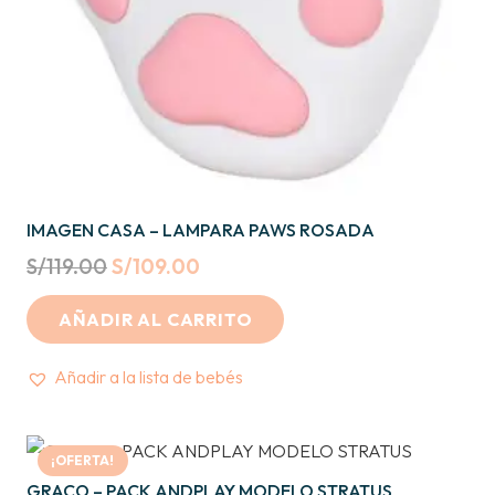
IMAGEN CASA – LAMPARA PAWS ROSADA
Original
Current
S/
119.00
S/
109.00
price
price
AÑADIR AL CARRITO
was:
is:
S/119.00.
S/109.00.
Añadir a la lista de bebés
¡OFERTA!
GRACO – PACK ANDPLAY MODELO STRATUS