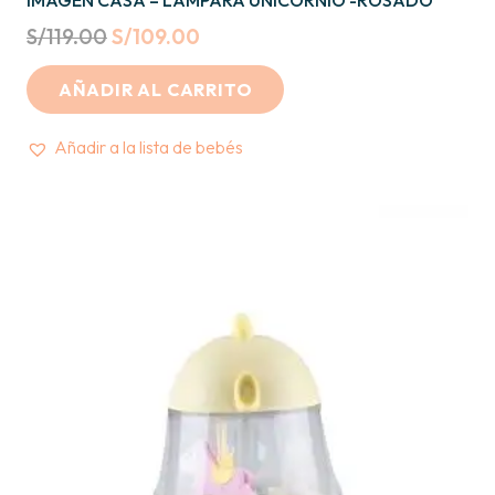
IMAGEN CASA – LAMPARA UNICORNIO -ROSADO
Original
Current
S/
119.00
S/
109.00
price
price
AÑADIR AL CARRITO
was:
is:
S/119.00.
S/109.00.
Añadir a la lista de bebés