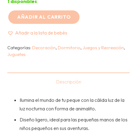
1 disponibles
AÑADIR AL CARRITO
IMAGEN
CASA
Añadir a la lista de bebés
-
MINI
Categorías:
Decoración
,
Dormitorio
,
Juegos y Recreación
,
Juguetes
LAMPARAS
IMANTADAS
-
ZORRO
Descripción
cantidad
Ilumina el mundo de tu peque con la cálida luz de la
luz nocturna con forma de animalito.
Diseño ligero, ideal para las pequeñas manos de los
niños pequeños en sus aventuras.