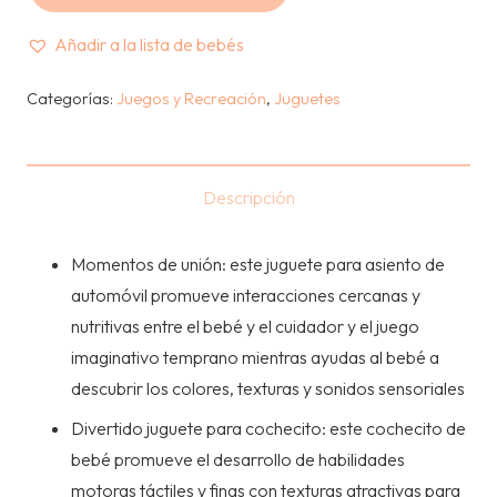
LAMAZE
–
Añadir a la lista de bebés
JUGUETE
DE
Categorías:
Juegos y Recreación
,
Juguetes
ESTIMULACION
SENSORIAL
–
Descripción
FLIP
FLAP
Momentos de unión: este juguete para asiento de
DRAGON
automóvil promueve interacciones cercanas y
(0
nutritivas entre el bebé y el cuidador y el juego
meses
imaginativo temprano mientras ayudas al bebé a
-
descubrir los colores, texturas y sonidos sensoriales
4
Divertido juguete para cochecito: este cochecito de
años)
bebé promueve el desarrollo de habilidades
cantidad
motoras táctiles y finas con texturas atractivas para