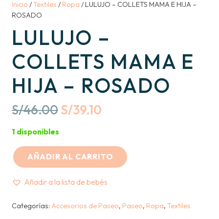
Inicio
/
Textiles
/
Ropa
/ LULUJO – COLLETS MAMA E HIJA –
ROSADO
LULUJO –
COLLETS MAMA E
HIJA – ROSADO
Original
Current
S/
46.00
S/
39.10
price
price
1 disponibles
was:
is:
S/46.00.
S/39.10.
AÑADIR AL CARRITO
LULUJO
-
Añadir a la lista de bebés
COLLETS
MAMA
Categorías:
Accesorios de Paseo
,
Paseo
,
Ropa
,
Textiles
E