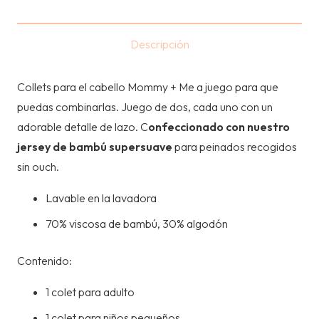
HIJA
-
Descripción
ROSADO
cantidad
Collets para el cabello Mommy + Me a juego para que
puedas combinarlas. Juego de dos, cada uno con un
adorable detalle de lazo. C
onfeccionado con nuestro
jersey de bambú supersuave
para peinados recogidos
sin ouch.
Lavable en la lavadora
70% viscosa de bambú, 30% algodón
Contenido:
1 colet para adulto
1 colet para niños pequeños