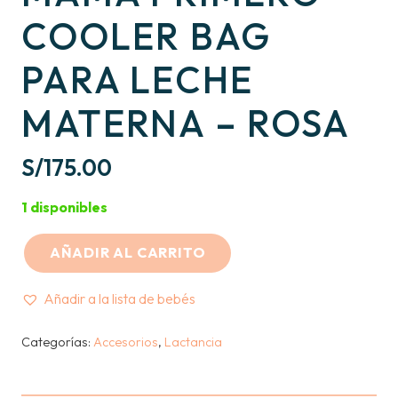
COOLER BAG
PARA LECHE
MATERNA – ROSA
S/
175.00
1 disponibles
AÑADIR AL CARRITO
MAMA
PRIMERO
Añadir a la lista de bebés
-
COOLER
Categorías:
Accesorios
,
Lactancia
BAG
PARA