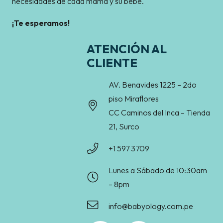
necesidades de cada mamá y su bebé.
¡Te esperamos!
ATENCIÓN AL
CLIENTE
AV. Benavides 1225 – 2do
piso Miraflores
CC Caminos del Inca – Tienda
21, Surco
+1 597 3709
Lunes a Sábado de 10:30am
– 8pm
info@babyology.com.pe