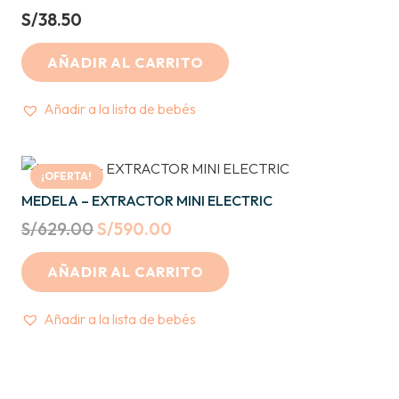
S/
38.50
AÑADIR AL CARRITO
Añadir a la lista de bebés
¡OFERTA!
MEDELA – EXTRACTOR MINI ELECTRIC
Original
Current
S/
629.00
S/
590.00
price
price
AÑADIR AL CARRITO
was:
is:
S/629.00.
S/590.00.
Añadir a la lista de bebés