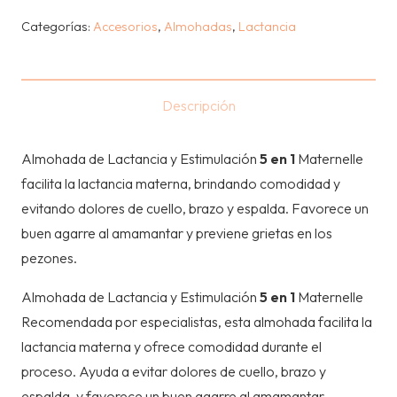
DE
Categorías:
Accesorios
,
Almohadas
,
Lactancia
LACTANCIA
Y
ESTIMULACION
Descripción
5
EN
Almohada de Lactancia y Estimulación
5 en 1
Maternelle
1
facilita la lactancia materna, brindando comodidad y
–
evitando dolores de cuello, brazo y espalda. Favorece un
AZUL
buen agarre al amamantar y previene grietas en los
NUBES
pezones.
cantidad
Almohada de Lactancia y Estimulación
5 en 1
Maternelle
Recomendada por especialistas, esta almohada facilita la
lactancia materna y ofrece comodidad durante el
proceso. Ayuda a evitar dolores de cuello, brazo y
espalda, y favorece un buen agarre al amamantar.