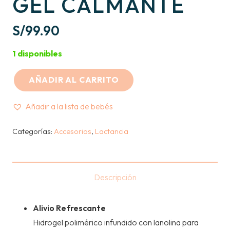
GEL CALMANTE
S/
99.90
1 disponibles
AÑADIR AL CARRITO
MOMCOZY
-
Añadir a la lista de bebés
ALMOHADILLA
DE
Categorías:
Accesorios
,
Lactancia
GEL
CALMANTE
cantidad
Descripción
Alivio Refrescante
Hidrogel polimérico infundido con lanolina para