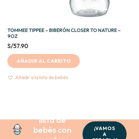
TOMMEE TIPPEE – BIBERÓN CLOSER TO NATURE –
9OZ
S/
57.90
AÑADIR AL CARRITO
Añadir a la lista de bebés
Crea tu
lista de
bebés con
¡VAMOS
A