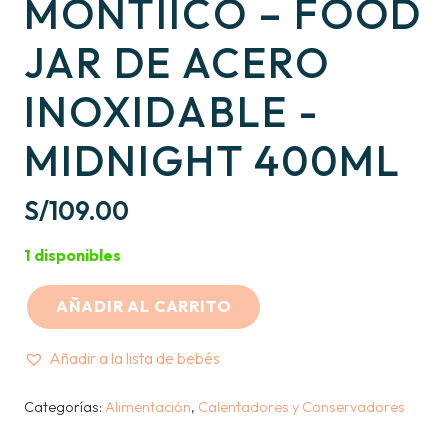
MONTIICO – FOOD
JAR DE ACERO
INOXIDABLE -
MIDNIGHT 400ML
S/
109.00
1 disponibles
AÑADIR AL CARRITO
MONTIICO
-
Añadir a la lista de bebés
FOOD
JAR
Categorías:
Alimentación
,
Calentadores y Conservadores
DE