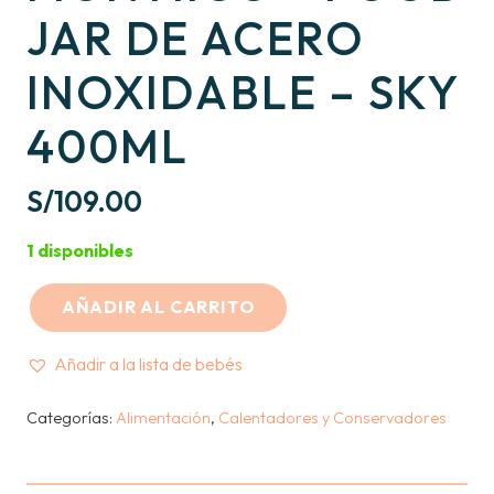
JAR DE ACERO
INOXIDABLE – SKY
400ML
S/
109.00
1 disponibles
AÑADIR AL CARRITO
MONTIICO
-
Añadir a la lista de bebés
FOOD
JAR
Categorías:
Alimentación
,
Calentadores y Conservadores
DE
ACERO