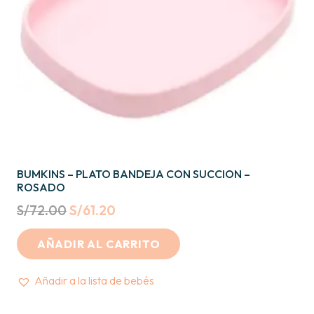
BUMKINS – PLATO BANDEJA CON SUCCION –
ROSADO
Original
Current
S/
72.00
S/
61.20
price
price
AÑADIR AL CARRITO
was:
is:
S/72.00.
S/61.20.
Añadir a la lista de bebés