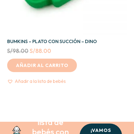
BUMKINS – PLATO CON SUCCIÓN – DINO
Original
Current
S/
98.00
S/
88.00
price
price
AÑADIR AL CARRITO
was:
is:
S/98.00.
S/88.00.
Añadir a la lista de bebés
Crea tu
lista de
bebés con
¡VAMOS