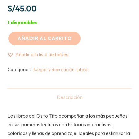
S/
45.00
1 disponibles
AÑADIR AL CARRITO
OSITO
TITO
Añadir a la lista de bebés
-
UN
Categorías:
Juegos y Recreación
,
Libros
DIA
EN
EL
Descripción
CASTILLO
cantidad
Los libros del Osito Tito acompañan a los más pequeños
en sus primeras lecturas con historias interactivas,
coloridas y llenas de aprendizaje. Ideales para estimular la