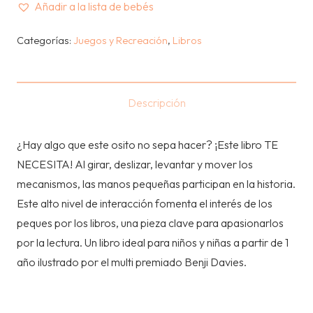
Añadir a la lista de bebés
-
UN
Categorías:
Juegos y Recreación
,
Libros
DIA
EN
EL
Descripción
COLE
cantidad
¿Hay algo que este osito no sepa hacer? ¡Este libro TE
NECESITA! Al girar, deslizar, levantar y mover los
mecanismos, las manos pequeñas participan en la historia.
Este alto nivel de interacción fomenta el interés de los
peques por los libros, una pieza clave para apasionarlos
por la lectura. Un libro ideal para niños y niñas a partir de 1
año ilustrado por el multi premiado Benji Davies.