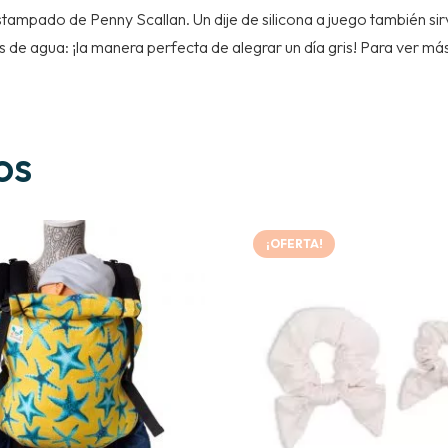
tampado de Penny Scallan. Un dije de silicona a juego también si
(Talla
de agua: ¡la manera perfecta de alegrar un día gris! Para ver m
23)
cantidad
os
¡OFERTA!