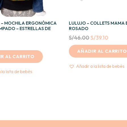
– MOCHILA ERGONÓMICA
LULUJO – COLLETS MAMA E
MPADO – ESTRELLAS DE
ROSADO
Original
Curren
S/
46.00
S/
39.10
price
price
AÑADIR AL CARRITO
was:
is:
R AL CARRITO
S/46.00.
S/39.10
Añadir a la lista de bebés
 la lista de bebés