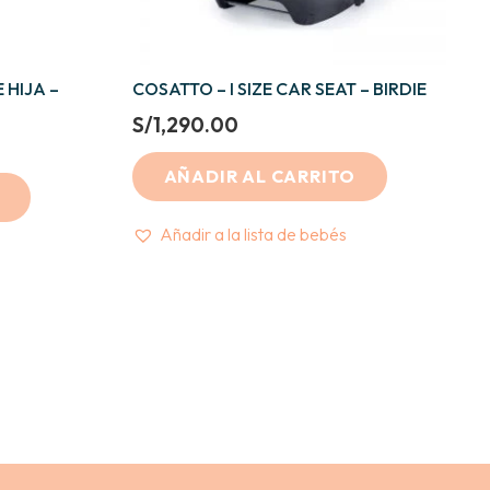
 HIJA –
COSATTO – I SIZE CAR SEAT – BIRDIE
S/
1,290.00
t
AÑADIR AL CARRITO
.
Añadir a la lista de bebés