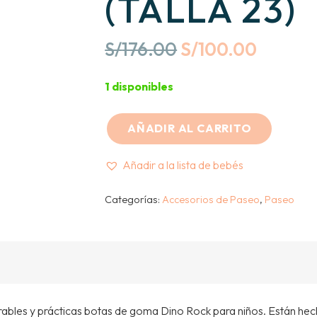
(TALLA 23)
Original
Curren
S/
176.00
S/
100.00
price
price
was:
is:
1 disponibles
S/176.00.
S/100.
AÑADIR AL CARRITO
PENNY
SCALLAN
Añadir a la lista de bebés
DESIGN
–
Categorías:
Accesorios de Paseo
,
Paseo
GUMBOOTS
BOTAS
DE
LLUVIA
-
ables y prácticas botas de goma Dino Rock para niños. Están hech
VERDE/AZUL