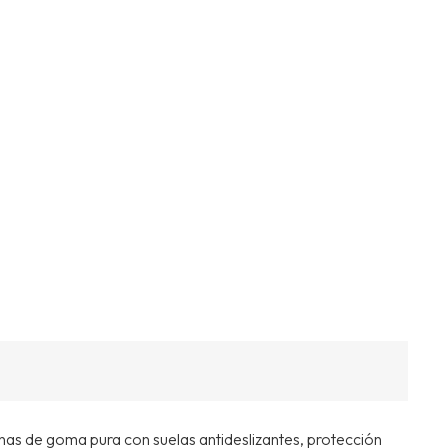
t
00.
as de goma pura con suelas antideslizantes, protección