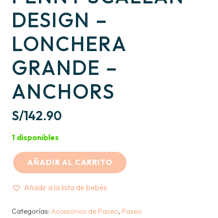
DESIGN –
LONCHERA
GRANDE –
ANCHORS
S/
142.90
1 disponibles
AÑADIR AL CARRITO
PENNY
SCALLAN
Añadir a la lista de bebés
DESIGN
-
Categorías:
Accesorios de Paseo
,
Paseo