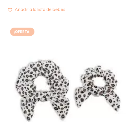
S/176.00.
S/100.00.
Añadir a la lista de bebés
¡OFERTA!