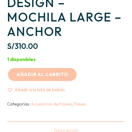
DESIGN –
MOCHILA LARGE –
ANCHOR
S/
310.00
1 disponibles
AÑADIR AL CARRITO
PENNY
SCALLAN
Añadir a la lista de bebés
DESIGN
-
Categorías:
Accesorios de Paseo
,
Paseo
MOCHILA
LARGE
-
Descripción