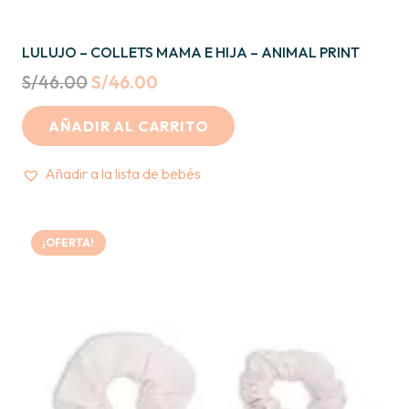
LULUJO – COLLETS MAMA E HIJA – ANIMAL PRINT
Original
Current
S/
46.00
S/
46.00
price
price
AÑADIR AL CARRITO
was:
is:
S/46.00.
S/46.00.
Añadir a la lista de bebés
¡OFERTA!