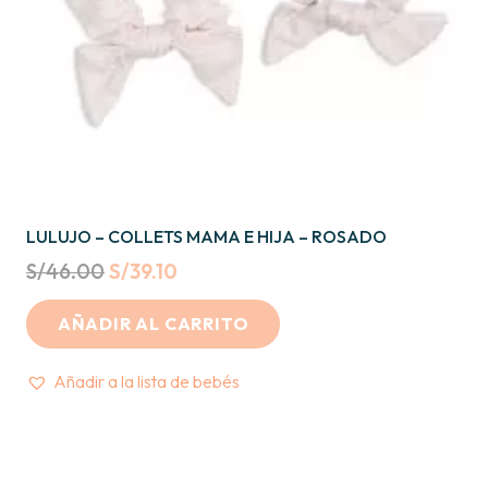
LULUJO – COLLETS MAMA E HIJA – ROSADO
Original
Current
S/
46.00
S/
39.10
price
price
AÑADIR AL CARRITO
was:
is:
S/46.00.
S/39.10.
Añadir a la lista de bebés