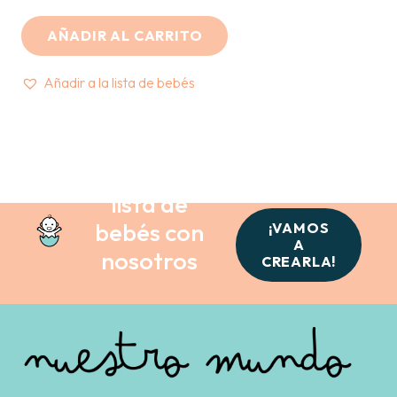
AÑADIR AL CARRITO
Añadir a la lista de bebés
Crea tu
lista de
bebés con
¡VAMOS
A
nosotros
CREARLA!