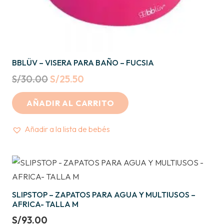
BBLÜV – VISERA PARA BAÑO – FUCSIA
Original
Current
S/
30.00
S/
25.50
price
price
AÑADIR AL CARRITO
was:
is:
S/30.00.
S/25.50.
Añadir a la lista de bebés
SLIPSTOP – ZAPATOS PARA AGUA Y MULTIUSOS –
AFRICA- TALLA M
S/
93.00