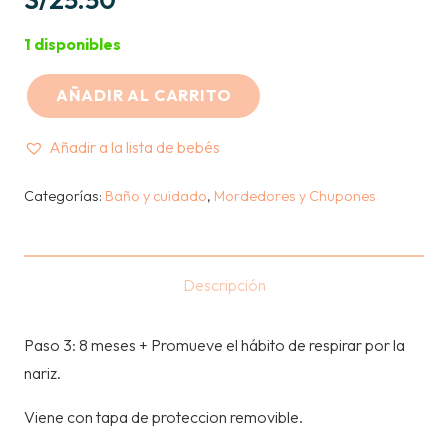
1 disponibles
AÑADIR AL CARRITO
PIGEON
-
Añadir a la lista de bebés
CHUPON
PASO
Categorías:
Baño y cuidado
,
Mordedores y Chupones
3
-
MARIPOSA
Descripción
cantidad
Paso 3: 8 meses + Promueve el hábito de respirar por la
nariz.
Viene con tapa de proteccion removible.