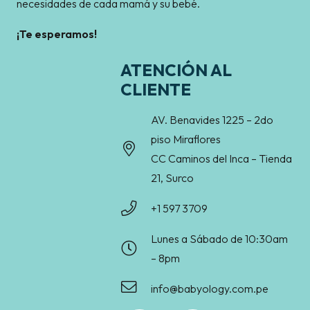
necesidades de cada mamá y su bebé.
¡Te esperamos!
ATENCIÓN AL
CLIENTE
AV. Benavides 1225 – 2do
piso Miraflores
CC Caminos del Inca – Tienda
21, Surco
+1 597 3709
Lunes a Sábado de 10:30am
– 8pm
info@babyology.com.pe