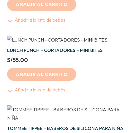
AÑADIR AL CARRITO
was:
is:
S/98.00.
S/88.00.
Añadir a la lista de bebés
LUNCH PUNCH – CORTADORES – MINI BITES
S/
55.00
AÑADIR AL CARRITO
Añadir a la lista de bebés
TOMMEE TIPPEE – BABEROS DE SILICONA PARA NIÑA