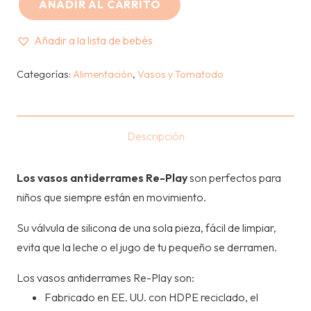
AÑADIR AL CARRITO
REPLAY
-
Añadir a la lista de bebés
VASO
TOMATODO
Categorías:
Alimentación
,
Vasos y Tomatodo
-
AZUL
cantidad
Descripción
Los vasos antiderrames Re-Play
son perfectos para
niños que siempre están en movimiento.
Su válvula de silicona de una sola pieza, fácil de limpiar,
evita que la leche o el jugo de tu pequeño se derramen.
Los vasos antiderrames Re-Play son:
Fabricado en EE. UU. con HDPE reciclado, el