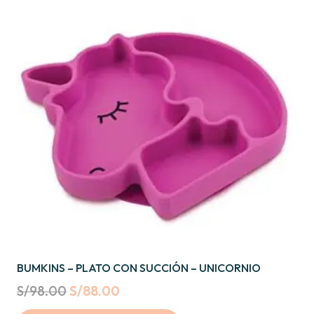
BUMKINS – PLATO CON SUCCIÓN – UNICORNIO
Original
Current
S/
98.00
S/
88.00
price
price