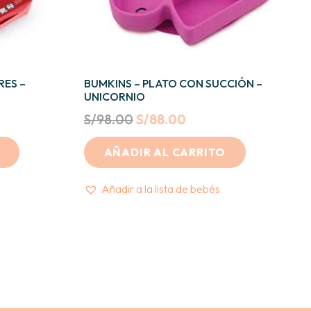
ES –
BUMKINS – PLATO CON SUCCIÓN –
UNICORNIO
Original
Current
S/
98.00
S/
88.00
price
price
AÑADIR AL CARRITO
was:
is:
S/98.00.
S/88.00.
Añadir a la lista de bebés