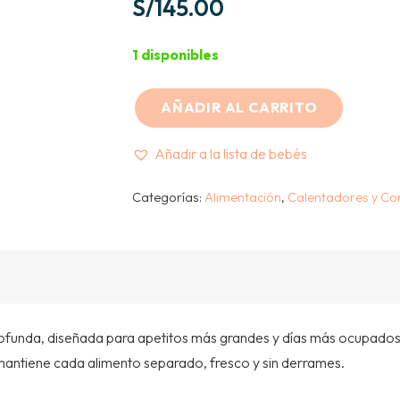
S/
145.00
1 disponibles
AÑADIR AL CARRITO
YUMBOX
GO-
Añadir a la lista de bebés
LONCHERA
BENTO
Categorías:
Alimentación
,
Calentadores y Co
BOX
–
5
DIVISIONES
–
profunda, diseñada para apetitos más grandes y días más ocupado
MIAMI
antiene cada alimento separado, fresco y sin derrames.
BLUE
cantidad