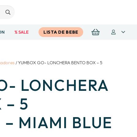
ÓN
% SALE
LISTA DE BEBE
vadores
/ YUMBOX GO- LONCHERA BENTO BOX – 5
O- LONCHERA
 – 5
 – MIAMI BLUE