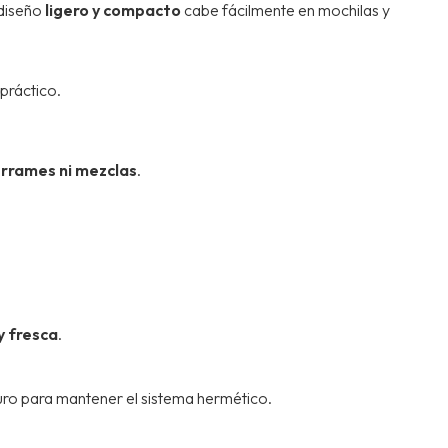
 diseño
ligero y compacto
cabe fácilmente en mochilas y
práctico.
errames ni mezclas
.
y fresca
.
uro para mantener el sistema hermético.