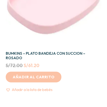
BUMKINS – PLATO BANDEJA CON SUCCION –
ROSADO
Original
Current
S/
72.00
S/
61.20
price
price
AÑADIR AL CARRITO
was:
is:
S/72.00.
S/61.20.
Añadir a la lista de bebés