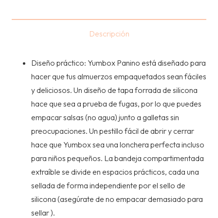
DIVISIONES
–
ZODIAC
Descripción
TRAY
–
Diseño práctico: Yumbox Panino está diseñado para
TURQUESA
hacer que tus almuerzos empaquetados sean fáciles
cantidad
y deliciosos. Un diseño de tapa forrada de silicona
hace que sea a prueba de fugas, por lo que puedes
empacar salsas (no agua) junto a galletas sin
preocupaciones. Un pestillo fácil de abrir y cerrar
hace que Yumbox sea una lonchera perfecta incluso
para niños pequeños. La bandeja compartimentada
extraíble se divide en espacios prácticos, cada una
sellada de forma independiente por el sello de
silicona (asegúrate de no empacar demasiado para
sellar ).