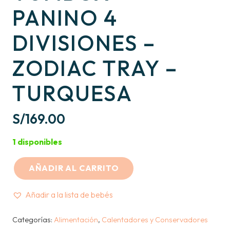
PANINO 4
DIVISIONES –
ZODIAC TRAY –
TURQUESA
S/
169.00
1 disponibles
AÑADIR AL CARRITO
YUMBOX
–
Añadir a la lista de bebés
PANINO
4
Categorías:
Alimentación
,
Calentadores y Conservadores