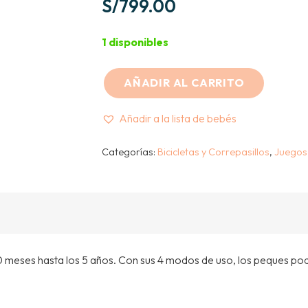
S/
799.00
1 disponibles
AÑADIR AL CARRITO
GLOBBER
-
Añadir a la lista de bebés
TRIKE
TRICICLO
Categorías:
Bicicletas y Correpasillos
,
Juegos
EVOLUTIVO
4
EN
1
-
0 meses hasta los 5 años. Con sus 4 modos de uso, los peques podr
TURQUESA
cantidad