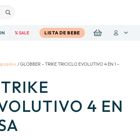
ÓN
% SALE
LISTA DE BEBE
epasillos
/ GLOBBER – TRIKE TRICICLO EVOLUTIVO 4 EN 1 –
 TRIKE
EVOLUTIVO 4 EN
SA