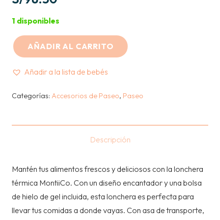
1 disponibles
AÑADIR AL CARRITO
MONTIICO
-
Añadir a la lista de bebés
LONCHERA
MEDIUM
Categorías:
Accesorios de Paseo
,
Paseo
-
CORAZONES
cantidad
Descripción
Mantén tus alimentos frescos y deliciosos con la lonchera
térmica MontiiCo. Con un diseño encantador y una bolsa
de hielo de gel incluida, esta lonchera es perfecta para
llevar tus comidas a donde vayas. Con asa de transporte,