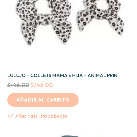
LULUJO – COLLETS MAMA E HIJA – ANIMAL PRINT
Original
Current
S/
46.00
S/
46.00
price
price
AÑADIR AL CARRITO
was:
is:
S/46.00.
S/46.00.
Añadir a la lista de bebés