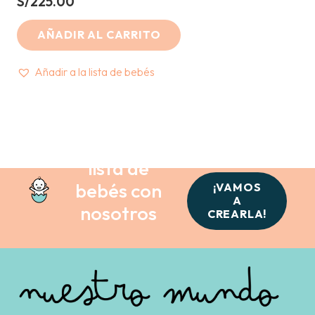
S/
225.00
AÑADIR AL CARRITO
Añadir a la lista de bebés
Crea tu
lista de
bebés con
¡VAMOS
A
nosotros
CREARLA!