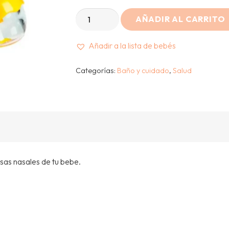
OWAWA
AÑADIR AL CARRITO
-
ASPIRADOR
Añadir a la lista de bebés
NASAL
Categorías:
Baño y cuidado
,
Salud
cantidad
sas nasales de tu bebe.