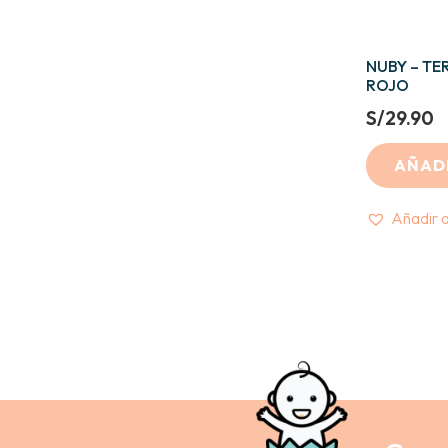
NUBY – T
ROJO
S/
29.90
AÑADI
Añadir a