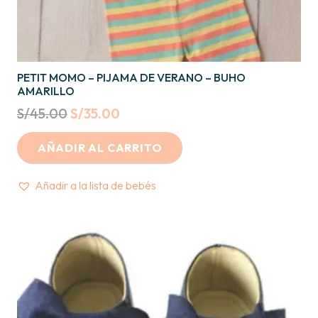
PETIT MOMO – PIJAMA DE VERANO – BUHO
AMARILLO
Original
Current
S/
45.00
S/
35.00
price
price
AÑADIR AL CARRITO
was:
is:
S/45.00.
S/35.00.
Añadir a la lista de bebés