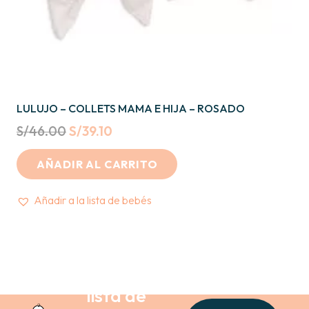
LULUJO – COLLETS MAMA E HIJA – ROSADO
Original
Current
S/
46.00
S/
39.10
price
price
AÑADIR AL CARRITO
was:
is:
S/46.00.
S/39.10.
Añadir a la lista de bebés
Crea tu
lista de