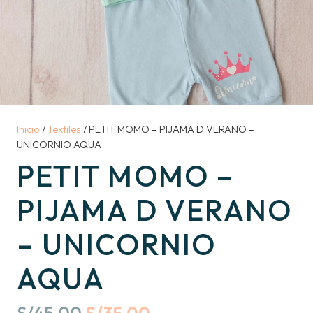
Inicio
/
Textiles
/ PETIT MOMO – PIJAMA D VERANO –
UNICORNIO AQUA
PETIT MOMO –
PIJAMA D VERANO
– UNICORNIO
AQUA
Original
Current