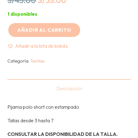
S/
45.00
S/
35.00
price
price
1 disponibles
was:
is:
S/45.00.
S/35.00.
AÑADIR AL CARRITO
PETIT
MOMO
Añadir a la lista de bebés
-
PIJAMA
Categoría:
Textiles
D
VERANO
-
Descripción
UNICORNIO
AQUA
Pijama polo short con estampado
cantidad
Tallas desde 3 hasta 7
CONSULTAR LA DISPONIBILIDAD DE LA TALLA.