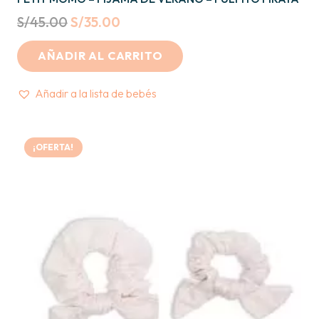
Original
Current
S/
45.00
S/
35.00
price
price
AÑADIR AL CARRITO
was:
is:
S/45.00.
S/35.00.
Añadir a la lista de bebés
¡OFERTA!