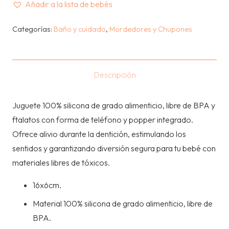
Añadir a la lista de bebés
MORDEDOR
TELEFONO
Categorías:
Baño y cuidado
,
Mordedores y Chupones
-
POP
IT
Descripción
MULTISENSORIAL
-
Juguete 100% silicona de grado alimenticio, libre de BPA y
DUSTY
ftalatos con forma de teléfono y popper integrado.
LILAC
Ofrece alivio durante la dentición, estimulando los
cantidad
sentidos y garantizando diversión segura para tu bebé con
materiales libres de tóxicos.
16x6cm.
Material 100% silicona de grado alimenticio, libre de
BPA.