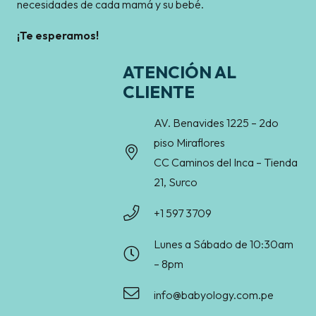
necesidades de cada mamá y su bebé.
¡Te esperamos!
ATENCIÓN AL
CLIENTE
AV. Benavides 1225 – 2do
piso Miraflores
CC Caminos del Inca – Tienda
21, Surco
+1 597 3709
Lunes a Sábado de 10:30am
– 8pm
info@babyology.com.pe